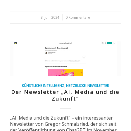
3. Juni 2024
/
0 Kommentare
KÜNSTLICHE INTELLIGENZ
,
NETZBLICKE
,
NEWSLETTER
Der Newsletter „AI, Media und die
Zukunft“
„AI, Media und die Zukunft“ – ein interessanter
Newsletter von Gregor Schmalzried, der sich seit
der Veröffentlichung von ChatGPT im November