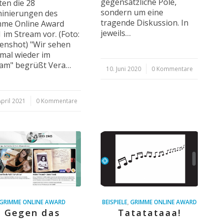
gegensätzliche Pole,
lten die 28
sondern um eine
inierungen des
tragende Diskussion. In
mme Online Award
jeweils…
 im Stream vor. (Foto:
enshot) "Wir sehen
mal wieder im
eam" begrüßt Vera…
10. Juni 2020
/
0 Kommentare
April 2021
/
0 Kommentare
GRIMME ONLINE AWARD
BEISPIELE
,
GRIMME ONLINE AWARD
Gegen das
Tatatataaa!