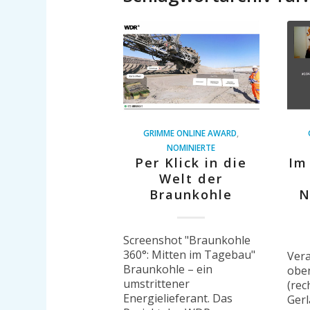
GRIMME ONLINE AWARD
,
NOMINIERTE
Per Klick in die
Im
Welt der
Braunkohle
N
Screenshot "Braunkohle
360°: Mitten im Tagebau"
Vera
Braunkohle – ein
oben
umstrittener
(rec
Energielieferant. Das
Gerl