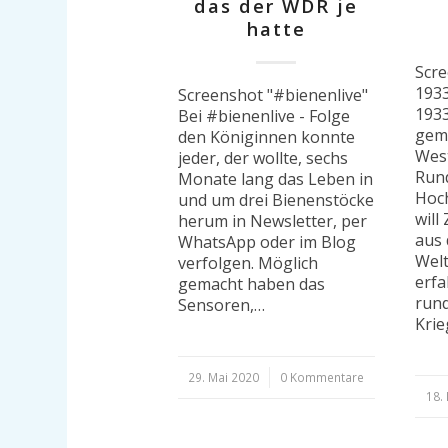
das der WDR je
hatte
Scr
193
Screenshot "#bienenlive"
1933
Bei #bienenlive - Folge
gem
den Königinnen konnte
Wes
jeder, der wollte, sechs
Run
Monate lang das Leben in
Hoch
und um drei Bienenstöcke
will
herum in Newsletter, per
aus
WhatsApp oder im Blog
Wel
verfolgen. Möglich
erfa
gemacht haben das
rund
Sensoren,…
Krie
29. Mai 2020
/
0 Kommentare
18.
/