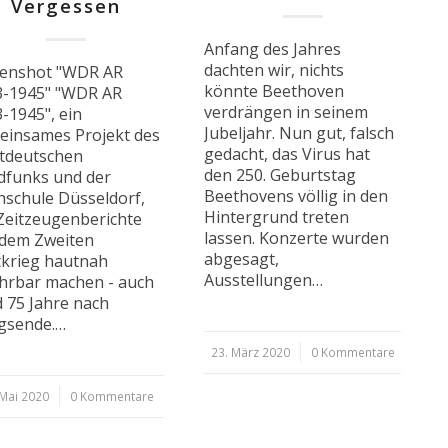
Vergessen
Anfang des Jahres
dachten wir, nichts
eenshot "WDR AR
könnte Beethoven
3-1945" "WDR AR
verdrängen in seinem
-1945", ein
Jubeljahr. Nun gut, falsch
einsames Projekt des
gedacht, das Virus hat
tdeutschen
den 250. Geburtstag
dfunks und der
Beethovens völlig in den
schule Düsseldorf,
Hintergrund treten
 Zeitzeugenberichte
lassen. Konzerte wurden
 dem Zweiten
abgesagt,
tkrieg hautnah
Ausstellungen…
hrbar machen - auch
 75 Jahre nach
gsende.…
23. März 2020
/
0 Kommentare
 Mai 2020
0 Kommentare