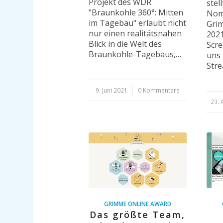
Projekt des WDR
stel
"Braunkohle 360°: Mitten
Nom
im Tagebau" erlaubt nicht
Gri
nur einen realitätsnahen
2021
Blick in die Welt des
Scre
Braunkohle-Tagebaus,…
uns 
Str
9. Juni 2021
/
0 Kommentare
23. 
GRIMME ONLINE AWARD
Das größte Team,