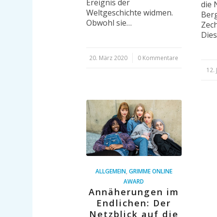
Ereignis der
die 
Weltgeschichte widmen.
Berg
Obwohl sie…
Zech
Dies
20. März 2020
/
0 Kommentare
12. 
/
ALLGEMEIN
,
GRIMME ONLINE
AWARD
Annäherungen im
Endlichen: Der
Netzblick auf die