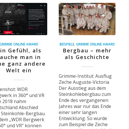
GRIMME ONLINE AWARD
BEISPIELE
,
GRIMME ONLINE AWARD
in Gefühl, als
Bergbau – mehr
tauche man in
als Geschichte
ne ganz andere
Welt ein
Grimme-Institut: Ausflug
Zeche Auguste-Victoria
Der Ausstieg aus dem
eenshot: WDR
Steinkohlebergbau zum
werk in 360° und VR
Ende des vergangenen
e 2018 nahm
Jahres war nur das Ende
schland Abschied
einer sehr langen
 Steinkohle-Bergbau.
Entwicklung. So wurde
 dem „WDR Bergwerk
zum Beispiel die Zeche
60° und VR“ können