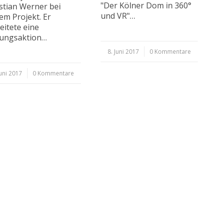
"Der Kölner Dom in 360°
stian Werner bei
und VR"…
em Projekt. Er
eitete eine
tungsaktion…
8. Juni 2017
/
0 Kommentare
Juni 2017
0 Kommentare