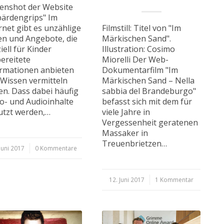
enshot der Website
ärdengrips" Im
Filmstill: Titel von "Im
rnet gibt es unzählige
Märkischen Sand".
en und Angebote, die
Illustration: Cosimo
iell für Kinder
Miorelli Der Web-
ereitete
Dokumentarfilm "Im
rmationen anbieten
Märkischen Sand – Nella
Wissen vermitteln
sabbia del Brandeburgo"
en. Dass dabei häufig
befasst sich mit dem für
o- und Audioinhalte
viele Jahre in
utzt werden,…
Vergessenheit geratenen
Massaker in
Treuenbrietzen…
Juni 2017
0 Kommentare
12. Juni 2017
/
1 Kommentar