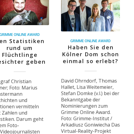
GRIMME ONLINE AWARD
en Statistiken
GRIMME ONLINE AWARD
Haben Sie den
rund um
Kölner Dom schon
Flüchtlinge
einmal so erlebt?
esichter geben
David Ohrndorf, Thomas
graf Christian
Hallet, Lisa Weitemeier,
er; Foto: Marius
Stefan Domke (v.l.) bei der
stermann
Bekanntgabe der
chichten und
Nominierungen zum
ionen vermitteln
Grimme Online Award.
t Zahlen und
Foto: Grimme-Institut /
istiken. Darum geht
Arkadiusz Goniwiecha Das
em Foto-
Virtual-Reality-Projekt
Videojournalisten