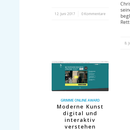
Chri
sein
12. Juni 2017
/
0 Kommentare
begl
Ret
8. 
/
GRIMME ONLINE AWARD
Moderne Kunst
digital und
interaktiv
verstehen