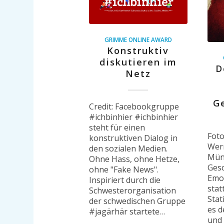
GRIMME ONLINE AWARD
Konstruktiv
diskutieren im
D
Netz
G
Credit: Facebookgruppe
#ichbinhier #ichbinhier
steht für einen
Foto
konstruktiven Dialog in
Wern
den sozialen Medien.
Mün
Ohne Hass, ohne Hetze,
Ges
ohne "Fake News".
Emot
Inspiriert durch die
stat
Schwesterorganisation
Stat
der schwedischen Gruppe
es d
#jagärhär startete…
und 