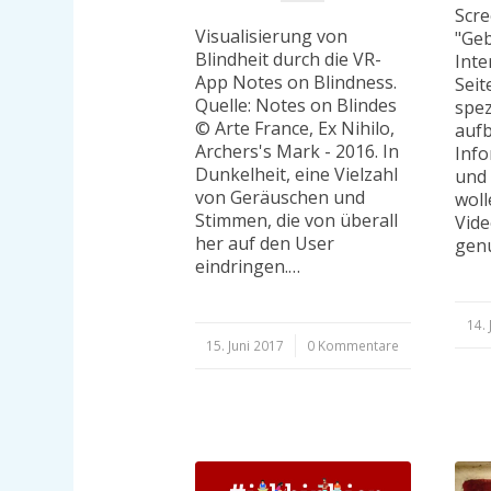
Scre
Visualisierung von
"Geb
Blindheit durch die VR-
Inte
App Notes on Blindness.
Seit
Quelle: Notes on Blindes
spez
© Arte France, Ex Nihilo,
aufb
Archers's Mark - 2016. In
Info
Dunkelheit, eine Vielzahl
und 
von Geräuschen und
woll
Stimmen, die von überall
Vide
her auf den User
gen
eindringen.…
14. 
/
15. Juni 2017
/
0 Kommentare