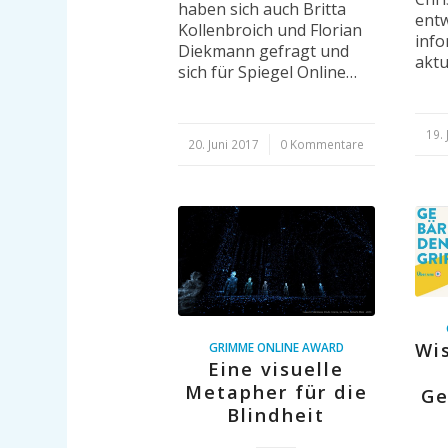
haben sich auch Britta
entw
Kollenbroich und Florian
info
Diekmann gefragt und
aktu
sich für Spiegel Online…
19. 
/
20. Juni 2017
/
0 Kommentare
Wi
GRIMME ONLINE AWARD
Eine visuelle
Metapher für die
Ge
Blindheit