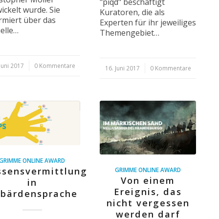
"piqd" beschäftigt
ickelt wurde. Sie
Kuratoren, die als
rmiert über das
Experten für ihr jeweiliges
elle…
Themengebiet…
Juni 2017
0 Kommentare
16. Juni 2017
/
0 Kommentare
GRIMME ONLINE AWARD
ssensvermittlung
GRIMME ONLINE AWARD
Von einem
in
Ereignis, das
bärdensprache
nicht vergessen
werden darf