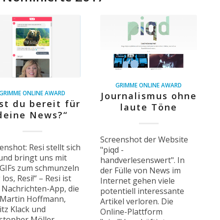
GRIMME ONLINE AWARD
GRIMME ONLINE AWARD
Journalismus ohne
st du bereit für
laute Töne
deine News?“
Screenshot der Website
enshot: Resi stellt sich
"piqd -
und bringt uns mit
handverlesenswert". In
 GIFs zum schmunzeln
der Fülle von News im
los, Resi!“ – Resi ist
Internet gehen viele
 Nachrichten-App, die
potentiell interessante
 Martin Hoffmann,
Artikel verloren. Die
tz Klack und
Online-Plattform
stopher Möller