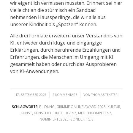
wir eigentlich vermissen müssten. Erinnert sei hier
vielleicht an die stürmisch ein Sandbad
nehmenden Haussperlinge, die wir alle aus
unserer Kindheit als „Spatzen“ kennen.
Alle drei Formate erweitern unser Verständnis von
KI, entweder durch kluge und eingängige
Erklärungen, durch berührende Erzählungen und
Erfahrungen, die Menschen im Umgang mit KI
gesammelt haben oder durch das Ausprobieren
von KI-Anwendungen.
/
/
17. SEPTEMBER 2025
2 KOMMENTARE
VON
THOMAS TEKSTER
SCHLAGWORTE:
BILDUNG
,
GRIMME ONLINE AWARD 2025
,
KULTUR
,
KUNST
,
KÜNSTLICHE INTELLIGENZ
,
MEDIENKOMPETENZ
,
NOMINIERTE2025
,
SONDERPREIS