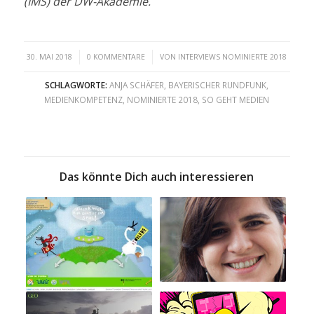
(IMS) der DW-Akademie.
/
/
30. MAI 2018
0 KOMMENTARE
VON
INTERVIEWS NOMINIERTE 2018
SCHLAGWORTE:
ANJA SCHÄFER
,
BAYERISCHER RUNDFUNK
,
MEDIENKOMPETENZ
,
NOMINIERTE 2018
,
SO GEHT MEDIEN
Das könnte Dich auch interessieren