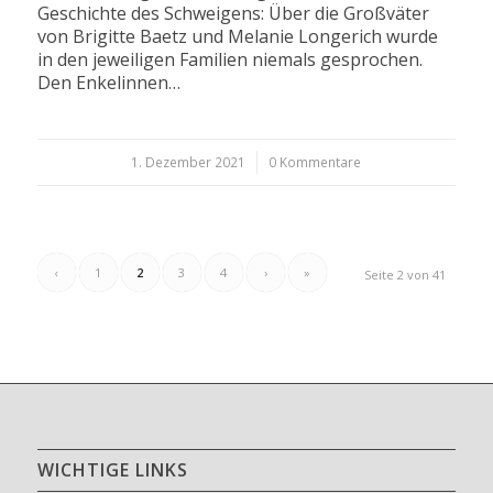
Geschichte des Schweigens: Über die Großväter
von Brigitte Baetz und Melanie Longerich wurde
in den jeweiligen Familien niemals gesprochen.
Den Enkelinnen…
1. Dezember 2021
/
0 Kommentare
‹
1
2
3
4
›
»
Seite 2 von 41
WICHTIGE LINKS