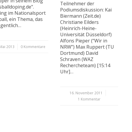
per in seinem Blog
Teilnehmer der
sballdoping.de".
Podiumsdiskussion: Kai
ng im Nationalsport
Biermann (Zeit.de)
all, ein Thema, das
Christiane Eilders
igentlich…
(Heinrich-Heine-
Universität Düsseldorf)
Alfons Pieper (“Wir in
NRW”) Max Ruppert (TU
 Mai 2013
0 Kommentare
Dortmund) David
Schraven (WAZ
Rechercheteam) [15:14
Uhr]…
16. November 2011
/
1 Kommentar