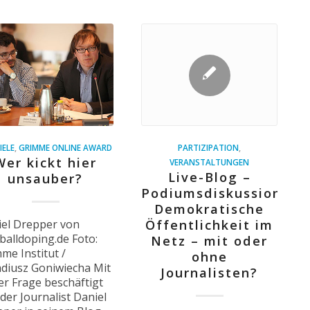
IELE
,
GRIMME ONLINE AWARD
PARTIZIPATION
,
Wer kickt hier
VERANSTALTUNGEN
Live-Blog –
unsauber?
Podiumsdiskussion:
Demokratische
el Drepper von
Öffentlichkeit im
balldoping.de Foto:
Netz – mit oder
me Institut /
ohne
diusz Goniwiecha Mit
Journalisten?
er Frage beschäftigt
 der Journalist Daniel