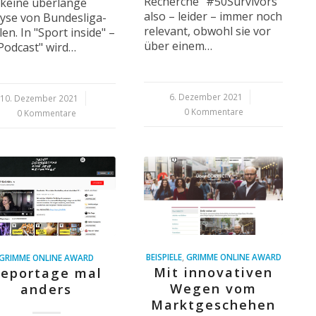
Recherche "#50Survivors"
keine überlange
also – leider – immer noch
yse von Bundesliga-
relevant, obwohl sie vor
len. In "Sport inside" –
über einem…
Podcast" wird…
6. Dezember 2021
/
10. Dezember 2021
/
0 Kommentare
0 Kommentare
BEISPIELE
,
GRIMME ONLINE AWARD
GRIMME ONLINE AWARD
Mit innovativen
eportage mal
Wegen vom
anders
Marktgeschehen