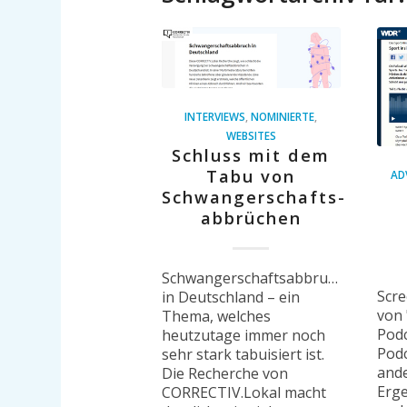
INTERVIEWS
,
NOMINIERTE
,
WEBSITES
Schluss mit dem
Tabu von
AD
Schwangerschafts­­
abbrüchen
Schwangerschaftsabbruch
Scre
in Deutschland – ein
von 
Thema, welches
Podc
heutzutage immer noch
Podc
sehr stark tabuisiert ist.
ande
Die Recherche von
Erge
CORRECTIV.Lokal macht