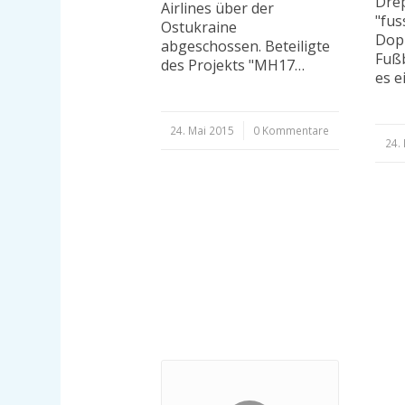
Drep
Airlines über der
"fus
Ostukraine
Dopi
abgeschossen. Beteiligte
Fußb
des Projekts "MH17…
es e
24. Mai 2015
/
0 Kommentare
24.
/