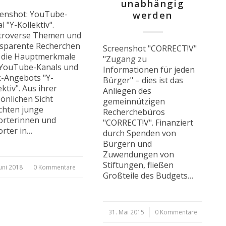
unabhängig
eenshot: YouTube-
werden
l "Y-Kollektiv".
troverse Themen und
nsparente Recherchen
Screenshot "CORRECT!V"
d die Hauptmerkmale
"Zugang zu
 YouTube-Kanals und
Informationen für jeden
-Angebots "Y-
Bürger" – dies ist das
ektiv". Aus ihrer
Anliegen des
önlichen Sicht
gemeinnützigen
chten junge
Recherchebüros
orterinnen und
"CORRECT!V". Finanziert
rter in…
durch Spenden von
Bürgern und
Zuwendungen von
Stiftungen, fließen
Juni 2018
0 Kommentare
Großteile des Budgets…
31. Mai 2015
/
0 Kommentare