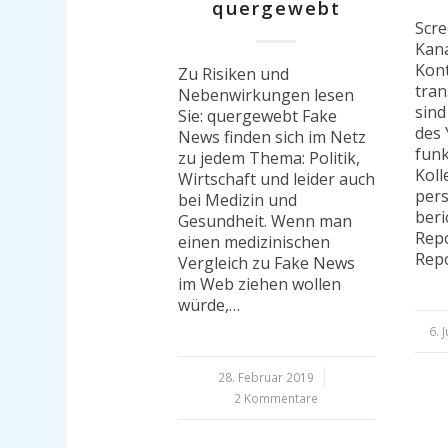
quergewebt
Scr
Kana
Kon
Zu Risiken und
tra
Nebenwirkungen lesen
sin
Sie: quergewebt Fake
des
News finden sich im Netz
funk
zu jedem Thema: Politik,
Koll
Wirtschaft und leider auch
pers
bei Medizin und
beri
Gesundheit. Wenn man
Rep
einen medizinischen
Repo
Vergleich zu Fake News
im Web ziehen wollen
würde,…
6. 
/
28. Februar 2019
/
2 Kommentare