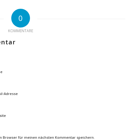
0
KOMMENTARE
entar
e
il-Adresse
ite
em Browser für meinen nächsten Kommentar speichern.