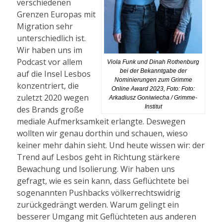
verschiedenen
Grenzen Europas mit
Migration sehr
unterschiedlich ist.
Wir haben uns im
Podcast vor allem
Viola Funk und Dinah Rothenburg
bei der Bekanntgabe der
auf die Insel Lesbos
Nominierungen zum Grimme
konzentriert, die
Online Award 2023, Foto: Foto:
zuletzt 2020 wegen
Arkadiusz Goniwiecha / Grimme-
Institut
des Brands große
mediale Aufmerksamkeit erlangte. Deswegen
wollten wir genau dorthin und schauen, wieso
keiner mehr dahin sieht. Und heute wissen wir: der
Trend auf Lesbos geht in Richtung stärkere
Bewachung und Isolierung. Wir haben uns
gefragt, wie es sein kann, dass Geflüchtete bei
sogenannten Pushbacks völkerrechtswidrig
zurückgedrängt werden. Warum gelingt ein
besserer Umgang mit Geflüchteten aus anderen