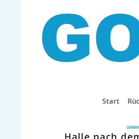
Start
Rüc
GRIMM
„Halle nach de