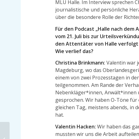
MLU Halle. Im Interview sprechen C
journalistische und persönliche H
über die besondere Rolle der Richte
Für den Podcast „Halle nach dem An
vom 21. Juli bis zur Urteilsverkü
den Attentäter von Halle verfolgt
Wie verlief das?
Christina Brinkmann:
Valentin war j
Magdeburg, wo das Oberlandesgeric
einem von zwei Prozesstagen in de
teilgenommen. Am Rande der Verhan
Nebenkläger*innen, Anwält*innen 
gesprochen. Wir haben O-Töne für 
gleichen Tag, meistens abends, in d
hat.
Valentin Hacken:
Wir haben das ga
Gegen Uns – Warum
mussten wir uns die Arbeit aufteil
sich rechte Gewalt