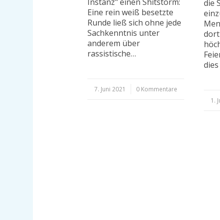
Instanz" einen Shitstorm:
die 
Eine rein weiß besetzte
einz
Runde ließ sich ohne jede
Mens
Sachkenntnis unter
dort
anderem über
höch
rassistische…
Feie
dies
7. Juni 2021
/
0 Kommentare
1. 
/