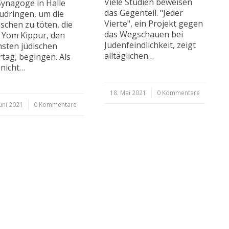
Viele Studien beweisen
Synagoge in Halle
das Gegenteil. "Jeder
udringen, um die
Vierte", ein Projekt gegen
chen zu töten, die
das Wegschauen bei
 Yom Kippur, den
Judenfeindlichkeit, zeigt
sten jüdischen
alltäglichen…
rtag, begingen. Als
 nicht…
18. Mai 2021
/
0 Kommentare
Juni 2021
0 Kommentare