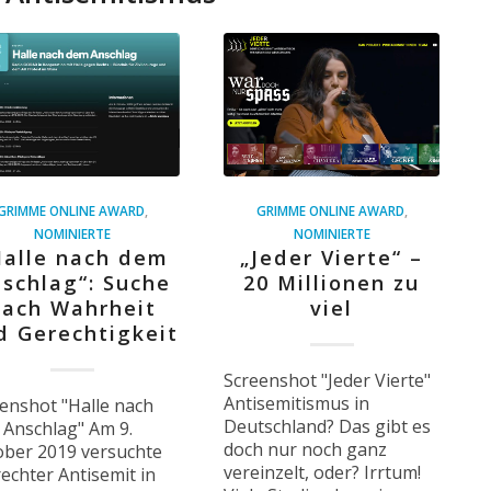
GRIMME ONLINE AWARD
,
GRIMME ONLINE AWARD
,
NOMINIERTE
NOMINIERTE
Halle nach dem
„Jeder Vierte“ –
schlag“: Suche
20 Millionen zu
nach Wahrheit
viel
d Gerechtigkeit
Screenshot "Jeder Vierte"
Antisemitismus in
enshot "Halle nach
Deutschland? Das gibt es
Anschlag" Am 9.
doch nur noch ganz
ber 2019 versuchte
vereinzelt, oder? Irrtum!
rechter Antisemit in