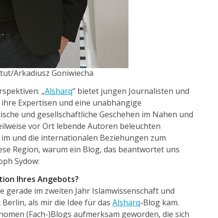
itut/Arkadiusz Goniwiecha
rspektiven: „
Alsharq
“ bietet jungen Journalisten und
r ihre Expertisen und eine unabhängige
tische und gesellschaftliche Geschehen im Nahen und
teilweise vor Ort lebende Autoren beleuchten
r im und die internationalen Beziehungen zum
se Region, warum ein Blog, das beantwortet uns
oph Sydow:
tion Ihres Angebots?
te gerade im zweiten Jahr Islamwissenschaft und
Berlin, als mir die Idee für das
Alsharq
-Blog kam.
hänomen (Fach-)Blogs aufmerksam geworden, die sich