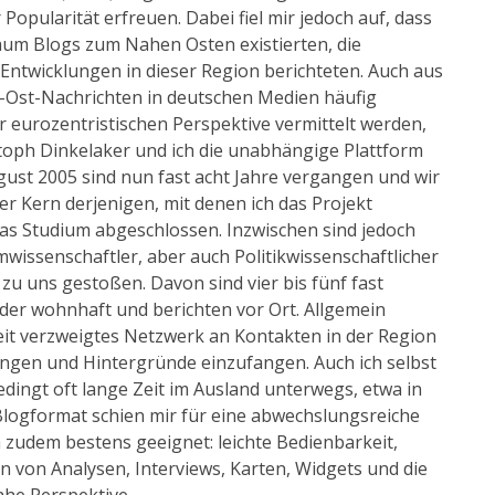
Popularität erfreuen. Dabei fiel mir jedoch auf, dass
aum Blogs zum Nahen Osten existierten, die
 Entwicklungen in dieser Region berichteten. Auch aus
Ost-Nachrichten in deutschen Medien häufig
 eurozentristischen Perspektive vermittelt werden,
toph Dinkelaker und ich die unabhängige Plattform
gust 2005 sind nun fast acht Jahre vergangen und wir
er Kern derjenigen, mit denen ich das Projekt
 das Studium abgeschlossen. Inzwischen sind jedoch
mwissenschaftler, aber auch Politikwissenschaftlicher
u uns gestoßen. Davon sind vier bis fünf fast
er wohnhaft und berichten vor Ort. Allgemein
eit verzweigtes Netzwerk an Kontakten in der Region
gen und Hintergründe einzufangen. Auch ich selbst
dingt oft lange Zeit im Ausland unterwegs, etwa in
 Blogformat schien mir für eine abwechslungsreiche
zudem bestens geeignet: leichte Bedienbarkeit,
en von Analysen, Interviews, Karten, Widgets und die