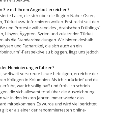
ahe Perspektive.
n Sie mit Ihrem Angebot erreichen?
ierte Laien, die sich über die Region Naher Osten,
n, Türkei usw. informieren wollen. Erst recht seit den
e und Proteste während des „Arabischen Frühlings“
en, Libyen, Ägypten, Syrien und zuletzt der Türkei,
n als die Standardmeldungen. Wir bieten deshalb
ysen und Fachartikel, die sich auch an ein
nbeinturm“-Perspektive zu bloggen, liegt uns jedoch
on der Nominierung erfuhren
?
 weltweit verstreute Leute beteiligen, erreichte der
nen Kollegen in Kolumbien. Als ich zurückrief und die
erfuhr, war ich völlig baff und froh. Ich schrieb
gen, die sich allesamt total über die Auszeichnung
en wir in den letzten Jahren immer wieder das
d mitbekommen. Es wurde und wird viel berichtet
 gilt er als einer der renommiertesten online-