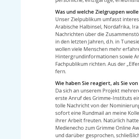
persönliche, einzigartige, erlebnisn
Was und welche Zielgruppen wolle
Unser Zielpublikum umfasst interess
Arabische Halbinsel, Nordafrika, Ira
Nachrichten über die Zusammenstöß
in den letzten Jahren, d.h. in Tunesi
wollen viele Menschen mehr erfahre
Hintergrundinformationen sowie Anal
Fachpublikum richten. Aus der „Elfe
fern.
Wie haben Sie reagiert, als Sie v
Da sich an unserem Projekt mehrere,
erste Anruf des Grimme-Instituts ei
tolle Nachricht von der Nominierung 
sofort eine Rundmail an meine Kolle
ihrer Arbeit freuten. Natürlich hatt
Medienecho zum Grimme Online Awar
und darüber gesprochen, schließlich