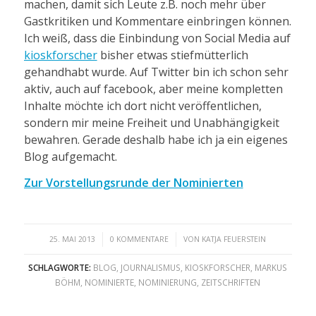
machen, damit sich Leute z.B. noch mehr über
Gastkritiken und Kommentare einbringen können.
Ich weiß, dass die Einbindung von Social Media auf
kioskforscher
bisher etwas stiefmütterlich
gehandhabt wurde. Auf Twitter bin ich schon sehr
aktiv, auch auf facebook, aber meine kompletten
Inhalte möchte ich dort nicht veröffentlichen,
sondern mir meine Freiheit und Unabhängigkeit
bewahren. Gerade deshalb habe ich ja ein eigenes
Blog aufgemacht.
Zur Vorstellungsrunde der Nominierten
/
/
25. MAI 2013
0 KOMMENTARE
VON
KATJA FEUERSTEIN
SCHLAGWORTE:
BLOG
,
JOURNALISMUS
,
KIOSKFORSCHER
,
MARKUS
BÖHM
,
NOMINIERTE
,
NOMINIERUNG
,
ZEITSCHRIFTEN