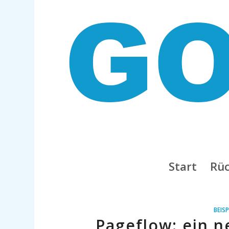
Start
Rüc
BEISP
Pageflow: ein n