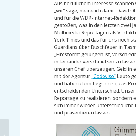
Aus beruflichem Interesse scannen 
„wir“ sage, meine ich damit David O
und für die WDR-Internet-Redaktion
gestoßen, was in den letzten zwei 
Multimedia-Reportagen als Vorbild 
York Times und das für uns noch st
Guardians über Buschfeuer in Tasma
„Firestorm“ gelungen ist, verschied
miteinander verschmelzen zu lassen
unseren Chef überzeugen, Geld in e
mit der Agentur
„Codevise“
Leute ge
und haben dann begonnen, das Pro
entscheidenden Unterschied: Unser Z
Reportage zu realisieren, sondern 
sich immer wieder unterschiedliche
und präsentieren lassen.
Begleitung auf der