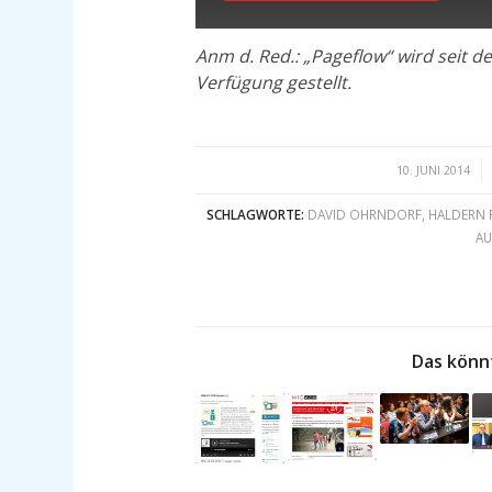
Anm d. Red.: „Pageflow“ wird seit d
Verfügung gestellt.
/
10. JUNI 2014
SCHLAGWORTE:
DAVID OHRNDORF
,
HALDERN 
AU
Das könn