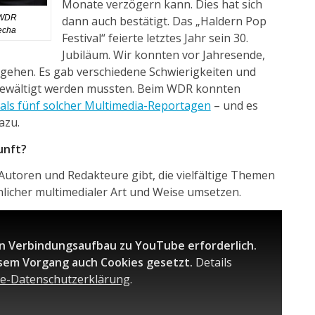
Monate verzögern kann. Dies hat sich
 WDR
dann auch bestätigt. Das „Haldern Pop
iecha
Festival“ feierte letztes Jahr sein 30.
Jubiläum. Wir konnten vor Jahresende,
 gehen. Es gab verschiedene Schwierigkeiten und
 bewältigt werden mussten. Beim WDR konnten
als fünf solcher Multimedia-Reportagen
– und es
azu.
unft?
 Autoren und Redakteure gibt, die vielfältige Themen
nlicher multimedialer Art und Weise umsetzen.
in Verbindungsaufbau zu YouTube erforderlich.
sem Vorgang auch Cookies gesetzt.
Details
e-Datenschutzerklärung
.