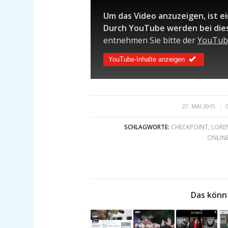
Um das Video anzuzeigen, ist e
Durch YouTube werden bei die
entnehmen Sie bitte der
YouTub
YouTube-Inhalte anzeigen
/
27. MAI 2015
SCHLAGWORTE:
CHECKPOINT
,
LORE
ONLIN
Das könn