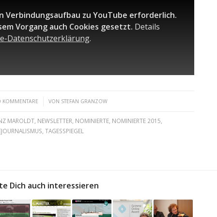
in Verbindungsaufbau zu YouTube erforderlich.
sem Vorgang auch Cookies gesetzt.
Details
e-Datenschutzerklärung
.
/
0 KOMMENTARE
VON
STEFAN GRANZOW
NZ MAROLDT
,
NEWSLETTER
,
NOMINIERTE
,
NOMINIERTE 2015
,
EJOURNALISMUS
,
TAGESSPIEGEL
te Dich auch interessieren