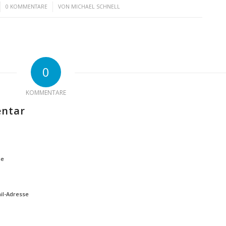
/
0 KOMMENTARE
VON
MICHAEL SCHNELL
0
KOMMENTARE
entar
e
il-Adresse