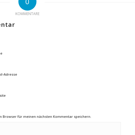
0
KOMMENTARE
entar
e
il-Adresse
ite
em Browser für meinen nächsten Kommentar speichern.