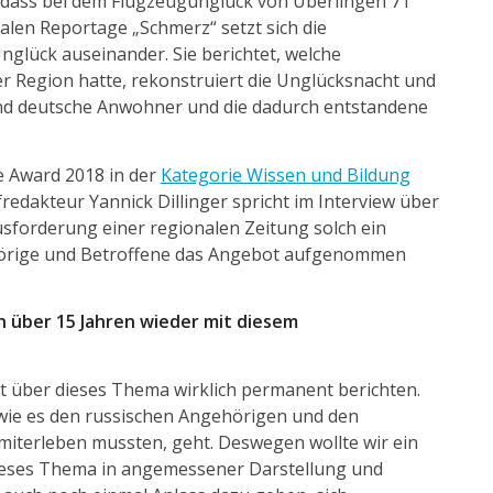
r, dass bei dem Flugzeugunglück von Überlingen 71
alen Reportage „Schmerz“ setzt sich die
nglück auseinander. Sie berichtet, welche
r Region hatte, rekonstruiert die Unglücksnacht und
und deutsche Anwohner und die dadurch entstandene
e Award 2018 in der
Kategorie Wissen und Bildung
fredakteur Yannick Dillinger spricht im Interview über
usforderung einer regionalen Zeitung solch ein
örige und Betroffene das Angebot aufgenommen
ch über 15 Jahren wieder mit diesem
Ort über dieses Thema wirklich permanent berichten.
wie es den russischen Angehörigen und den
iterleben mussten, geht. Deswegen wollte wir ein
dieses Thema in angemessener Darstellung und