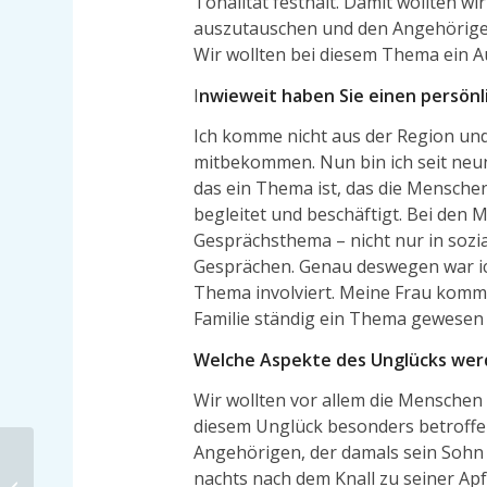
Tonalität festhält. Damit wollten w
auszutauschen und den Angehörigen
Wir wollten bei diesem Thema ein A
I
nwieweit haben Sie einen persön
Ich komme nicht aus der Region un
mitbekommen. Nun bin ich seit neun 
das ein Thema ist, das die Mensch
begleitet und beschäftigt. Bei den
Gesprächsthema – nicht nur in sozi
Gesprächen. Genau deswegen war ich
Thema involviert. Meine Frau kommt
Familie ständig ein Thema gewesen i
Welche Aspekte des Unglücks werd
Wir wollten vor allem die Menschen 
diesem Unglück besonders betroffen
Angehörigen, der damals sein Sohn 
Mehr als Influencer-
nachts nach dem Knall zu seiner Apf