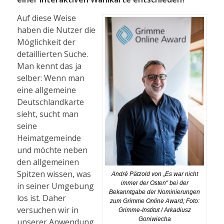
Auf diese Weise
haben die Nutzer die
Möglichkeit der
detaillierten Suche.
Man kennt das ja
selber: Wenn man
eine allgemeine
Deutschlandkarte
sieht, sucht man
seine
Heimatgemeinde
und möchte neben
den allgemeinen
Spitzen wissen, was
André Pätzold von „Es war nicht
immer der Osten“ bei der
in seiner Umgebung
Bekanntgabe der Nominierungen
los ist. Daher
zum Grimme Online Award; Foto:
versuchen wir in
Grimme-Institut / Arkadiusz
Goniwiecha
unserer Anwendung