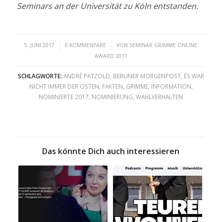
Seminars an der Universität zu Köln entstanden.
/
/
5. JUNI 2017
0 KOMMENTARE
VON
SEMINAR GRIMME ONLINE
AWARD 2017
SCHLAGWORTE:
ANDRÉ PÄTZOLD
,
BERLINER MORGENPOST
,
ES WAR
NICHT IMMER DER OSTEN
,
FAKTEN
,
GRIMME
,
INFORMATION
,
NOMINIERTE 2017
,
NOMINIERUNG
,
WAHLVERHALTEN
Das könnte Dich auch interessieren