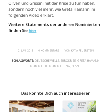
Oliven und Grissini mit der Krise zu tun haben,
sondern noch viel mehr, wie Greta Hamann im
folgenden Video erklärt.
Weitere Statements der anderen Nominierten
finden Sie
hier
.
/
/
2. JUNI 2013
0 KOMMENTARE
VON
KATJA FEUERSTEIN
SCHLAGWORTE:
DEUTSCHE WELLE
,
EUROKRISE
,
GRETA HAMANN
,
NOMINIERTE
,
NOMINIERUNG
,
PLAN B
Das könnte Dich auch interessieren