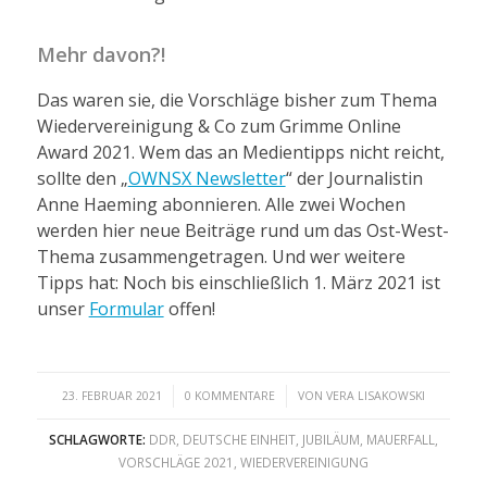
Mehr davon?!
Das waren sie, die Vorschläge bisher zum Thema
Wiedervereinigung & Co zum Grimme Online
Award 2021. Wem das an Medientipps nicht reicht,
sollte den „
OWNSX Newsletter
“ der Journalistin
Anne Haeming abonnieren. Alle zwei Wochen
werden hier neue Beiträge rund um das Ost-West-
Thema zusammengetragen. Und wer weitere
Tipps hat: Noch bis einschließlich 1. März 2021 ist
unser
Formular
offen!
/
/
23. FEBRUAR 2021
0 KOMMENTARE
VON
VERA LISAKOWSKI
SCHLAGWORTE:
DDR
,
DEUTSCHE EINHEIT
,
JUBILÄUM
,
MAUERFALL
,
VORSCHLÄGE 2021
,
WIEDERVEREINIGUNG