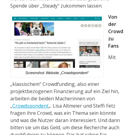
Spende über „Steady“ zukommen lassen.
Von
der
Crowd
zu
Fans
Mit
Screenshot: Website „Crowdspondent“
„klassischem“ Crowdfunding, also einer
projektbezogenen Finanzierung auf ein Ziel hin,
arbeiten die beiden Macherinnen von
„
Crowdspondent
„. Lisa Altmeier und Steffi Fetz
fragen ihre Crowd, was ein Thema sein könnte
und was die Nutzer daran interessiert. Und dann
bitten sie um das Geld, um diese Recherche auch
durchführen zu können. Das hat schon für