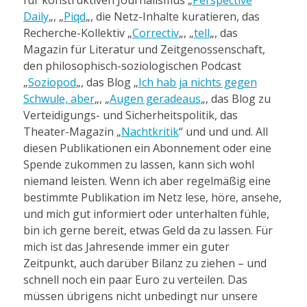
für konstruktiven Journalismus „
Perspective
Daily
„, „
Piqd
„, die Netz-Inhalte kuratieren, das
Recherche-Kollektiv „
Correctiv
„, „
tell
„, das
Magazin für Literatur und Zeitgenossenschaft,
den philosophisch-soziologischen Podcast
„
Soziopod
„, das Blog „
Ich hab ja nichts gegen
Schwule, aber
„, „
Augen geradeaus
„, das Blog zu
Verteidigungs- und Sicherheitspolitik, das
Theater-Magazin „
Nachtkritik
“ und und und. All
diesen Publikationen ein Abonnement oder eine
Spende zukommen zu lassen, kann sich wohl
niemand leisten. Wenn ich aber regelmäßig eine
bestimmte Publikation im Netz lese, höre, ansehe,
und mich gut informiert oder unterhalten fühle,
bin ich gerne bereit, etwas Geld da zu lassen. Für
mich ist das Jahresende immer ein guter
Zeitpunkt, auch darüber Bilanz zu ziehen – und
schnell noch ein paar Euro zu verteilen. Das
müssen übrigens nicht unbedingt nur unsere