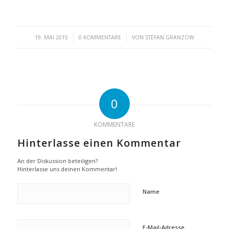
/
/
19. MAI 2015
0 KOMMENTARE
VON
STEFAN GRANZOW
0
KOMMENTARE
Hinterlasse einen Kommentar
An der Diskussion beteiligen?
Hinterlasse uns deinen Kommentar!
Name
E-Mail-Adresse