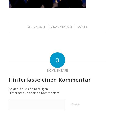
/
/
21. JUNI 2013
0 KOMMENTARE
VON
JR
0
KOMMENTARE
Hinterlasse einen Kommentar
An der Diskussion beteiligen?
Hinterlasse uns deinen Kommentar!
Name