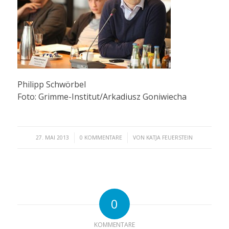
Philipp Schwörbel
Foto: Grimme-Institut/Arkadiusz Goniwiecha
/
/
27. MAI 2013
0 KOMMENTARE
VON
KATJA FEUERSTEIN
0
KOMMENTARE