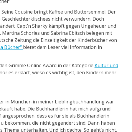
cher“
r. Seine Cousine bringt Kaffee und Buttersemmel. Der
e Geschlechterklischees nicht verwundern. Doch
geändert. Capt’n Sharky kämpft gegen Ungeheuer und
t. Martina Schories und Sabrina Ebitsch belegen mit
tsche Zeitung die Einseitigkeit der Kinderbücher von
sa Bücher“
bietet dem Leser viel Information in
r den Grimme Online Award in der Kategorie
Kultur und
ories erklärt, wieso es wichtig ist, den Kindern mehr
ier in München in meiner Lieblingbuchhandlung war
ekauft habe. Die Buchhändlerin hat mich aufgrund
 angesprochen, dass es für sie als Buchhändlerin
 zu bekommen, die nicht gegendert sind. Dann haben
s Thema unterhalten. Und ich dachte: So geht’s nicht,