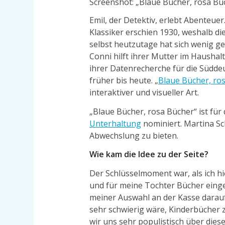
Screenshot: „Blaue Bücher, rosa Bü
Emil, der Detektiv, erlebt Abenteue
Klassiker erschien 1930, weshalb di
selbst heutzutage hat sich wenig 
Conni hilft ihrer Mutter im Haushal
ihrer Datenrecherche für die Süddeu
früher bis heute. „
Blaue Bücher, ro
interaktiver und visueller Art.
„Blaue Bücher, rosa Bücher“ ist fü
Unterhaltung
nominiert. Martina Sch
Abwechslung zu bieten.
Wie kam die Idee zu der Seite?
Der Schlüsselmoment war, als ich h
und für meine Tochter Bücher eing
meiner Auswahl an der Kasse darauf
sehr schwierig wäre, Kinderbücher
wir uns sehr populistisch über diese