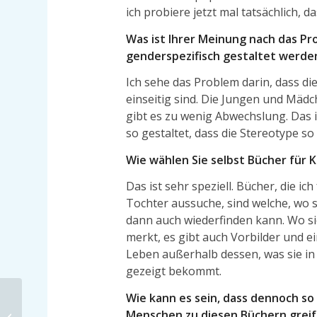
ich probiere jetzt mal tatsächlich, d
Was ist Ihrer Meinung nach das Pr
genderspezifisch gestaltet werde
Ich sehe das Problem darin, dass di
einseitig sind. Die Jungen und Mäd
gibt es zu wenig Abwechslung. Das i
so gestaltet, dass die Stereotype so
Wie wählen Sie selbst Bücher für K
Das ist sehr speziell. Bücher, die ic
Tochter aussuche, sind welche, wo s
dann auch wiederfinden kann. Wo s
merkt, es gibt auch Vorbilder und e
Leben außerhalb dessen, was sie in
gezeigt bekommt.
Wie kann es sein, dass dennoch so 
Quatschen wir noch
Menschen zu diesen Büchern greife
oder interviewst du