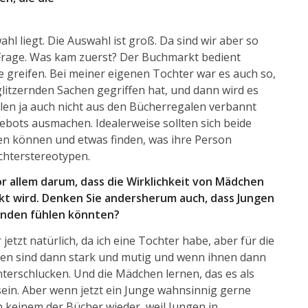
ahl liegt. Die Auswahl ist groß. Da sind wir aber so
Frage. Was kam zuerst? Der Buchmarkt bedient
e greifen. Bei meiner eigenen Tochter war es auch so,
litzernden Sachen gegriffen hat, und dann wird es
llen ja auch nicht aus den Bücherregalen verbannt
ebots ausmachen. Idealerweise sollten sich beide
en können und etwas finden, was ihre Person
hterstereotypen.
or allem darum, da
ss die Wirklichkeit von Mädchen
kt wird. Denken Sie andersherum auch, dass Jungen
anden fühlen könnten?
r jetzt natürlich, da ich eine Tochter habe, aber für die
gen sind dann stark und mutig und wenn ihnen dann
terschlucken. Und die Mädchen lernen, das es als
 sein. Aber wenn jetzt ein Junge wahnsinnig gerne
 in keinem der Bücher wieder, weil Jungen in