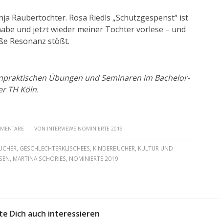
ja Räubertochter. Rosa Riedls „Schutzgespenst“ ist
 habe und jetzt wieder meiner Tochter vorlese – und
oße Resonanz stößt.
enpraktischen Übungen und Seminaren im Bachelor-
r TH Köln.
MMENTARE
VON
INTERVIEWS NOMINIERTE 2019
ÜCHER
,
GESCHLECHTERKLISCHEES
,
KINDERBÜCHER
,
KULTUR UND
SEN
,
MARTINA SCHORIES
,
NOMINIERTE 2019
te Dich auch interessieren