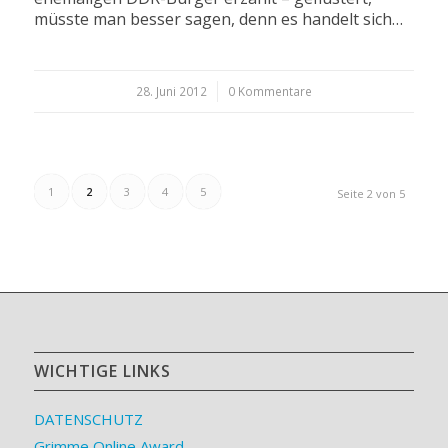
müsste man besser sagen, denn es handelt sich…
28. Juni 2012
/
0 Kommentare
1
2
3
4
5
Seite 2 von 5
WICHTIGE LINKS
DATENSCHUTZ
Grimme Online Award