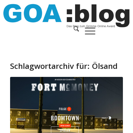
Schlagwortarchiv für:
Ölsand