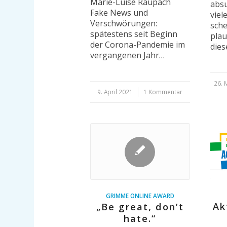
Marie-Luise Raupach
absu
Fake News und
viel
Verschwörungen:
sche
spätestens seit Beginn
plau
der Corona-Pandemie im
dies
vergangenen Jahr…
26. 
9. April 2021
/
1 Kommentar
GRIMME ONLINE AWARD
Ak
„Be great, don’t
hate.“