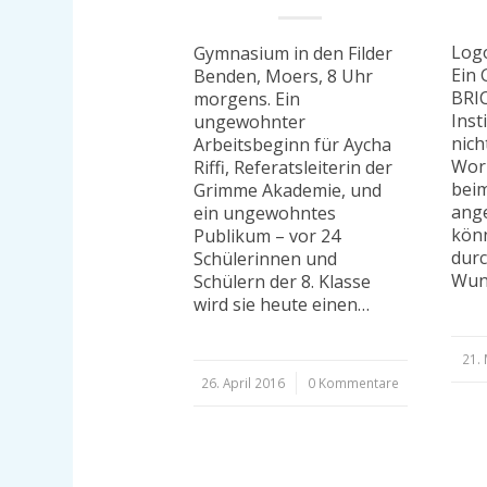
Logo
Gymnasium in den Filder
Ein 
Benden, Moers, 8 Uhr
BRI
morgens. Ein
Inst
ungewohnter
nich
Arbeitsbeginn für Aycha
Work
Riffi, Referatsleiterin der
beim
Grimme Akademie, und
ange
ein ungewohntes
könn
Publikum – vor 24
durc
Schülerinnen und
Wun
Schülern der 8. Klasse
wird sie heute einen…
21.
26. April 2016
/
0 Kommentare