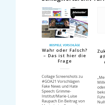
BEISPIELE
,
VORSCHLÄGE
Wahr oder Falsch?
Zu
– Das ist hier die
#
Frage
Collage Screenshots zu
„Mer
#GOA21 Vorschlägen
Mill
Fake News und Hate
ode
Speech: Grimme-
bek
Institut/Marie-Luise
Füh
Raupach Ein Beitrag von
Null