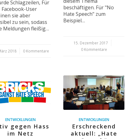
diesem Thema
rde Schlagzeilen, Für
beschäftigen. Für "No
e Facebook-User
Hate Speech" zum
inen sie aber
Beispiel…
sibel zu sein, sodass
e Meldungen fleißig…
15. Dezember 2017
/
0 Kommentare
März 2018
/
0 Kommentare
ENTWICKLUNGEN
ENTWICKLUNGEN
tiv gegen Hass
Erschreckend
im Netz
aktuell: „Hate