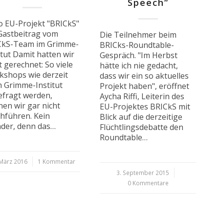
Speech“
 EU-Projekt "BRICkS"
Gastbeitrag vom
Die Teilnehmer beim
CkS-Team im Grimme-
BRICks-Roundtable-
itut Damit hatten wir
Gespräch. "Im Herbst
t gerechnet: So viele
hätte ich nie gedacht,
shops wie derzeit
dass wir ein so aktuelles
 Grimme-Institut
Projekt haben", eröffnet
fragt werden,
Aycha Riffi, Leiterin des
en wir gar nicht
EU-Projektes BRICkS mit
hführen. Kein
Blick auf die derzeitige
der, denn das…
Flüchtlingsdebatte den
Roundtable…
 März 2016
/
1 Kommentar
3. September 2015
/
0 Kommentare