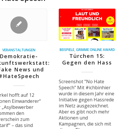
BEISPIELE
,
GRIMME ONLINE AWARD
VERANSTALTUNGEN
Türchen 15:
Demokratie-
Gegen den Hass
kunftswerkstatt:
Fake News und
#HateSpeech
Screenshot "No Hate
Speech" Mit #ichbinhier
wurde in diesem Jahr eine
kel hofft auf 12
Initiative gegen Hassrede
ionen Einwanderer“
im Netz ausgezeichnet.
r „Asylbewerber
Aber es gibt noch mehr
ommen den
Aktionen und
rerschein zum
Kampagnen, die sich mit
tarif“ –­ das sind