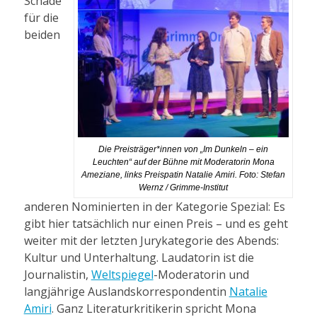
Schade
für die
beiden
Die Preisträger*innen von „Im Dunkeln – ein
Leuchten“ auf der Bühne mit Moderatorin Mona
Ameziane, links Preispatin Natalie Amiri. Foto: Stefan
Wernz / Grimme-Institut
anderen Nominierten in der Kategorie Spezial: Es
gibt hier tatsächlich nur einen Preis – und es geht
weiter mit der letzten Jurykategorie des Abends:
Kultur und Unterhaltung. Laudatorin ist die
Journalistin,
Weltspiegel
-Moderatorin und
langjährige Auslandskorrespondentin
Natalie
Amiri
. Ganz Literaturkritikerin spricht Mona