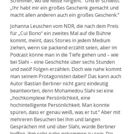
Schimmer, wo die Reise hingeht.“ Und er schließt:
„Ihr habt mir ein großes Geschenk gemacht und
macht allen anderen auch ein großes Geschenk.“
Johanna Leuschen vom NDR, die nach dem Preis
für „Cui Bono“ ein zweites Mal auf die Bühne
kommt, meint, dass Stories in jedem Medium
ziehen, wenn sie packend erzählt seien, aber im
Podcast könne man in die Tiefe gehen und – wie
bei Slahi – eine Geschichte über sechs Stunden
und zwölf Folgen erzählen. Doch wie nahe kommt
man seinem Protagonisten dabei? Das kann auch
Autor Bastian Berbner nicht ganz eindeutig
beantworten, denn Mohamedou Slahi sei eine
„hochkomplexe Persönlichkeit, eine
hochintelligente Persönlichkeit. Man konnte
spüren, dass er genau weiß, was er tut.“ Aber mit
mehreren Besuchen bei ihm und langen
Gesprächen mit und über Slahi, würde Berbner
hoffen, ihm sehr nahe gekommen zu sein. Die