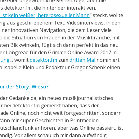
Eine eher ungewöhnliche Reihenfolge, aber die
rs
detektor.fm
, die hinter der interaktiven,
 ist kein weißer, heterosexueller Mann
“ steckt, wollte
g aus geschriebenem Text, Videointerviews, in den
ner innovativen Navigation, die dem Leser viele
o die Situation von Frauen in der Musikbranche, mit
ten Blickwinkeln, fügt sich dann perfekt in das neu
der Longread für den Grimme Online Award 2017 in
tung
„, womit
detektor.fm
zum
dritten
Mal
nominiert
in Isabelle Klein und Redakteur Gregor Schenk einen
or der Story. Wieso?
der Gedanke da, ein neues musikjournalistisches
r bei
detektor.fm
gemerkt haben, dass der
de Online, noch nicht weit fortgeschritten, sondern
h kann mir super Geschichten in Printmedien
utschlandfunk anhören, aber was Online passiert, ist
ändig. Vor allem schau ich mir dann aufwändig