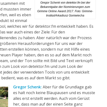
s zusammen mit
Gregor Schenk von detektor.fm bei der
Bekanntgabe der Nominierungen zum
nd mussten immer
Grimme Online Award 2017. Foto: Grimme-
fen, weil es eben
Institut/Arkadiusz Goniwiecha
odukt ist einmal
ool, welches wir für
detektor.fm
entwickelt haben. Es
Das war auch eines der Ziele: Für den
dienendes zu haben. Aber natürlich war der Prozess
 größeren Herausforderungen für uns war der
ätten erstellen können, sondern nur mit Hilfe eines
 neuen Player haben, den es so auf dem Markt noch
ream, und der Ton sollte mit Bild und Text verknüpft
uch zum Look von
detektor.fm
und zum Look der
cht jedes der verwendeten Tools von uns entwickelt
bedient, was es auf dem Markt so gibt.
Gregor Schenk:
Aber für die Grundlage gab
es halt noch keine Blaupausen und es musste
alles erst erstellt werden. Auch vom Gerüst
her, dass man auf der einen Seite ganz