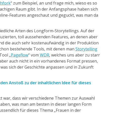
chfork
“
zum Beispiel,
an und frage mich, wieso es so
rachigen Raum gibt.
In der Anfangsphase haben sich
nline-Features angeschaut und geguckt, was man da
iedliche Arten des Longform-Storytellings. Auf der
duzierten, toll aussehenden Features, an denen aber
nd die auch sehr kostenaufwändig in der Produktion
s schon bestehende Tools, mit denen man
Storytelling
 Tool
„
Pageflow
“
vom
WDR
, welches uns aber zu starr
 aber auch nicht in ein vorhandenes Format pressen,
n, was sich der Geschichte anpassen und in Zukunft
en Anstoß zu der inhaltlichen Idee für dieses
 war, dass wir verschiedene Themen zur Auswahl
haben, was man am besten in dieser langen Form
ssendlich für dieses Thema „Frauen in der