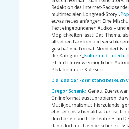
Erst ein Format – dann eine Story. 
Redaktion des Internet-Radiosende
multimedialen Longread-Story „
Pop
etwas neues anfangen: Eine Mischun
Text eingebundenen Audios – und ei
Möglichkeiten lässt. Das Thema, als
all seinen Facetten und verschiedens
geschaffene Format. Nominiert ist 
der Kategorie „
Kultur und Unterhal
ist. Im Interview ermöglichen Autor
Blick hinter die Kulissen.
Die Idee der Form stand bei euch v
Gregor Schenk:
Genau. Zuerst war 
Onlineformat auszuprobieren, da wi
Musikjournalismus hierzulande, gera
eher ein bisschen altbacken ist. Ic
durchlesen und tolle Features im De
dann doch noch ein bisschen rückst