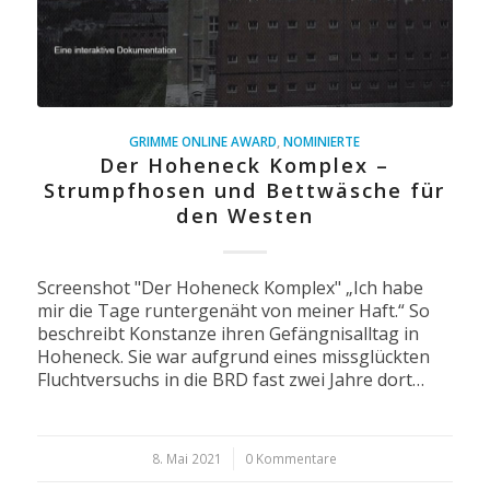
GRIMME ONLINE AWARD
,
NOMINIERTE
Der Hoheneck Komplex –
Strumpfhosen und Bettwäsche für
den Westen
Screenshot "Der Hoheneck Komplex" „Ich habe
mir die Tage runtergenäht von meiner Haft.“ So
beschreibt Konstanze ihren Gefängnisalltag in
Hoheneck. Sie war aufgrund eines missglückten
Fluchtversuchs in die BRD fast zwei Jahre dort…
8. Mai 2021
/
0 Kommentare