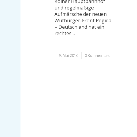
Kölner Hauptbahnhof
und regelmäßige
Aufmärsche der neuen
Wutbürger-Front Pegida
– Deutschland hat ein
rechtes…
9. Mai 2016
/
0 Kommentare