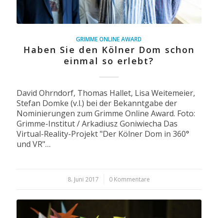
GRIMME ONLINE AWARD
Haben Sie den Kölner Dom schon
einmal so erlebt?
David Ohrndorf, Thomas Hallet, Lisa Weitemeier,
Stefan Domke (v.l.) bei der Bekanntgabe der
Nominierungen zum Grimme Online Award. Foto:
Grimme-Institut / Arkadiusz Goniwiecha Das
Virtual-Reality-Projekt "Der Kölner Dom in 360°
und VR"…
8. Juni 2017
/
0 Kommentare